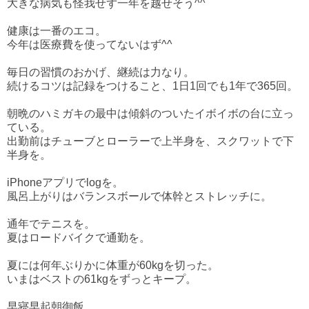
大きな病気も怪我せず一年を越せそう^^
健康は一番のエコ。
今年は医療費を使ってないはず^^
毎日の習慣のおかげ、継続は力なり。
続けるコツは記録をつけること、1日1回でも1年で365回。
朝晩のハミガキの最中は傾斜のついたイボイボの台に立っ
ている。
出勤前はチューブとローラーで上半身を、スクワットで下
半身を。
iPhoneアプリでlogを。
風呂上がりはバランスボールで体幹とストレッチに。
通年でテニスを。
夏はロードバイクで通勤を。
夏には何年ぶりかに体重が60kgを切った。
いまはベストの61kgをずっとキープ。
早寝早起朝御飯。