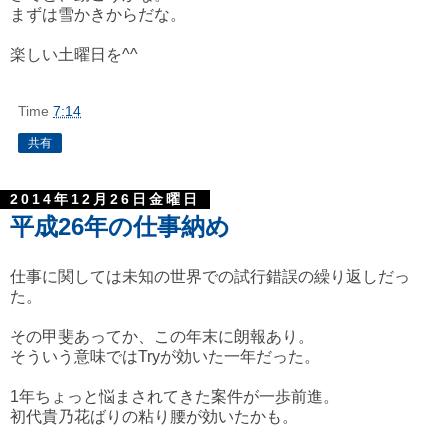
まずは雪かきからだな。
楽しい土曜日を^^
Time
7:14
共有
2014年12月26日金曜日
平成26年の仕事納め
仕事に関しては未知の世界での試行錯誤の繰り返しだっ
た。
その甲斐あってか、この年末に朗報あり。
そういう意味ではTryが効いた一年だった。
1年ちょっと悩まされてきた案件が一歩前進。
初代貴乃花ばりの粘り腰が効いたかも。