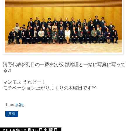
清野代表(2列目の一番左)が安部総理と一緒に写真に写って
る♫
マンモス うれピー！
モチベーション上がりまくりの木曜日です^^
Time
5:35
共有
2014年12月16日火曜日