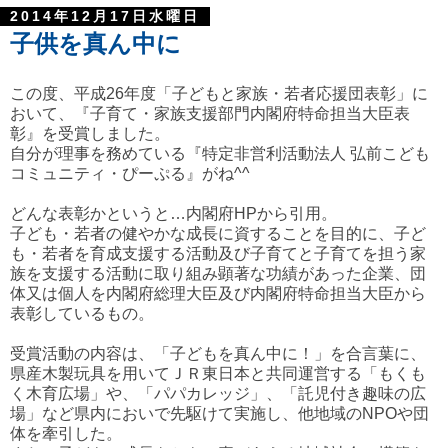
2014年12月17日水曜日
子供を真ん中に
この度、平成26年度「子どもと家族・若者応援団表彰」に
おいて、『子育て・家族支援部門内閣府特命担当大臣表
彰』を受賞しました。
自分が理事を務めている『特定非営利活動法人 弘前こども
コミュニティ・ぴーぷる』がね^^
どんな表彰かというと…内閣府HPから引用。
子ども・若者の健やかな成長に資することを目的に、子ど
も・若者を育成支援する活動及び子育てと子育てを担う家
族を支援する活動に取り組み顕著な功績があった企業、団
体又は個人を内閣府総理大臣及び内閣府特命担当大臣から
表彰しているもの。
受賞活動の内容は、「子どもを真ん中に！」を合言葉に、
県産木製玩具を用いてＪＲ東日本と共同運営する「もくも
く木育広場」や、「パパカレッジ」、「託児付き趣味の広
場」など県内においで先駆けて実施し、他地域のNPOや団
体を牽引した。