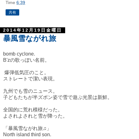
Time
6:39
共有
2014年12月19日金曜日
暴風雪ながれ旅
bomb cyclone.
B'zの歌っぽい名前。
爆弾低気圧のこと。
ストレートで潔い表現。
九州でも雪のニュース。
子どもたちが半ズボン姿で雪で遊ぶ光景は新鮮。
全国的に荒れ模様だった。
よされよされと雪が降った。
「暴風雪ながれ旅♫」
North island third son.