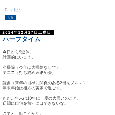
Time
8:44
共有
2014年12月27日土曜日
ハーフタイム
今日から9連休。
計画的にいこう。
小掃除（今年は大掃除なし^^）
テニス（打ち納め＆納め会）
読書（来年の目標に関係のある3冊をノルマ）
年末年始は相方の実家で過ごす。
ただ…年末は10年に一度の大雪とのこと。
迂闊に自宅を留守にはできないな。
さてと、動こうかな。