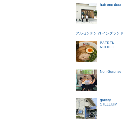
hair one door
アルゼンチン vs イングランド
BAEREN
NOODLE
Non-Surprise
gallery
STELLIUM