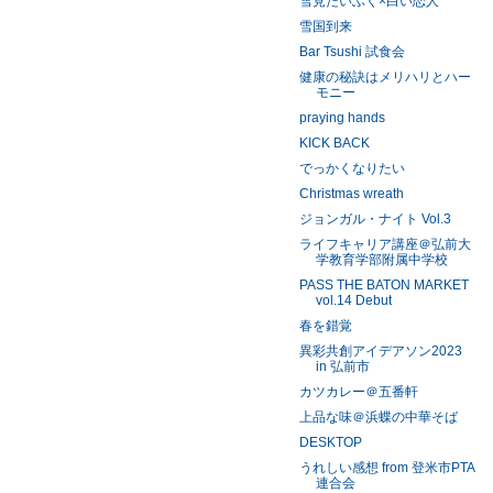
雪見だいふく×白い恋人
雪国到来
Bar Tsushi 試食会
健康の秘訣はメリハリとハー
モニー
praying hands
KICK BACK
でっかくなりたい
Christmas wreath
ジョンガル・ナイト Vol.3
ライフキャリア講座＠弘前大
学教育学部附属中学校
PASS THE BATON MARKET
vol.14 Debut
春を錯覚
異彩共創アイデアソン2023
in 弘前市
カツカレー＠五番軒
上品な味＠浜蝶の中華そば
DESKTOP
うれしい感想 from 登米市PTA
連合会