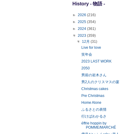
History - 物語 -
►
2026
(216)
►
2025
(354)
►
2024
(361)
▼
2023
(359)
▼
12月
(31)
Live for love
笑年会
2023 LAST WORK
2050
男前の岩木さん
男2人のクリスマスの宴
Christmas cakes
Pre Christmas
Home Alone
ふるさとの表情
行けばわかるさ
éffrie hoppin by
POMME/MARCHÉ