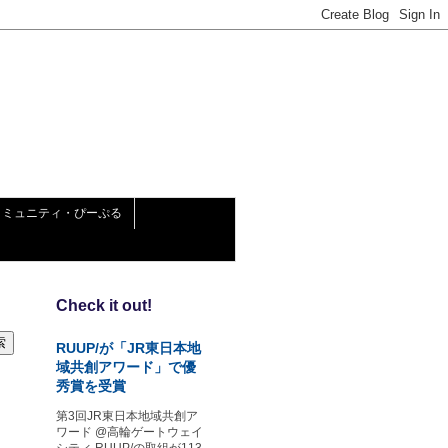
コミュニティ・ぴーぷる
Check it out!
RUUP/が「JR東日本地
域共創アワード」で優
秀賞を受賞
第3回JR東日本地域共創ア
ワード @高輪ゲートウェイ
シティ RUUP/の取組が113