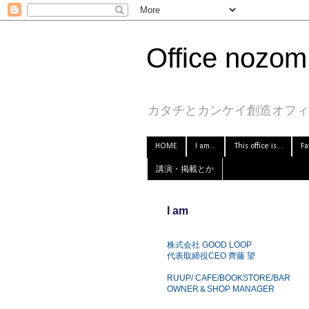
Office nozom.
カタチとカンケイ創造オフィス
HOME
I am...
This office is...
Fa
講演・掲載とか
I am
株式会社 GOOD LOOP
代表取締役CEO 齊藤 望
RUUP/ CAFE/BOOKSTORE/BAR
OWNER＆SHOP MANAGER