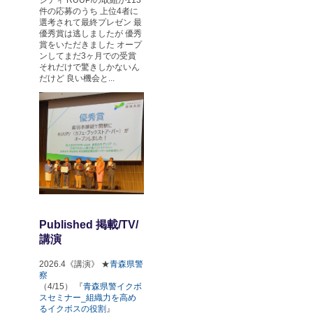
件の応募のうち 上位4者に
選考されて最終プレゼン 最
優秀賞は逃しましたが 優秀
賞をいただきました オープ
ンしてまだ3ヶ月での受賞
それだけで驚きしかないん
だけど 良い機会と...
Published 掲載/TV/
講演
2026.4《講演》 ★
青森県警
察
（4/15） 『
青森県警イクボ
スセミナー_組織力を高め
るイクボスの役割
』