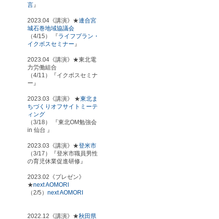
言
』
2023.04《講演》★
連合宮
城石巻地域協議会
（4/15） 『
ライフプラン・
イクボスセミナー
』
2023.04《講演》★東北電
力労働組合
（4/11）『イクボスセミナ
ー』
2023.03《講演》 ★
東北ま
ちづくりオフサイトミーテ
ィング
（3/18） 『東北OM勉強会
in 仙台 』
2023.03《講演》★
登米市
（3/17）『登米市職員男性
の育児休業促進研修』
2023.02《プレゼン》
★
next AOMORI
（2/5）
next AOMORI
2022.12《講演》★
秋田県