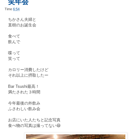
笑年会
Time
6:54
ちかさん夫婦と
直樹のお誕生会
食べて
飲んで
喋って
笑って
カロリー消費したけど
それ以上に摂取したー
Bar Tsushi最高！
満たされた３時間
今年最後の外飲み
ふさわしい飲み会
お店にいた人たちと記念写真
食べ物の写真は撮ってない😆