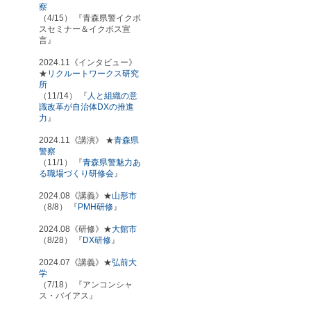
察
（4/15） 『青森県警イクボ
スセミナー＆イクボス宣
言』
2024.11《インタビュー》
★
リクルートワークス研究
所
（11/14） 『
人と組織の意
識改革が自治体DXの推進
力
』
2024.11《講演》 ★
青森県
警察
（11/1） 『
青森県警魅力あ
る職場づくり研修会
』
2024.08《講義》★
山形市
（8/8） 『
PMH研修
』
2024.08《研修》★
大館市
（8/28） 『
DX研修
』
2024.07《講義》★
弘前大
学
（7/18） 『アンコンシャ
ス・バイアス』