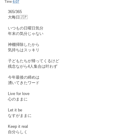
Time
6:07
365/365
大晦日🇯🇵
いつもの日曜日気分
年末の気分じゃない
神棚掃除したから
気持ちはスッキリ
子どもたちが帰ってくるけど
残念ながら4人集合は叶わず
今年最後の締めは
湧いてきたワード
Live for love
心のままに
Let it be
なすがままに
Keep it real
自分らしく