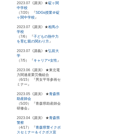
2023.07《講演》★
碇ヶ関
中学校
（7/20） 『
SDGs授業＠碇
ヶ関中学校
』
2023.07《講演》★
相馬小
学校
（7/6） 『
子どもの熱中力
を育む親の関わり方
』
2023.07《講義》★
弘前大
学
（7/5） 『
キャリア×女性
』
2023.06《講演》 ★東北電
力関連産業労働組合
（6/15） 『男女平等参画セ
ミナー』
2023.05《講演》 ★
青森県
助産師会
（5/20） 『青森県助産師会
研修会』
2023.04《講演》 ★
青森県
警察
（4/17） 『
青森県警イクボ
スセミナー＆イクボス宣