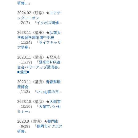
研修」
』
2024.02《研修》★
ユアテ
ックユニオン
（2/17） 『
イクボス研修
』
2023.11《講座》★
弘前大
学教育学部附属中学校
（11/24） 『
ライフキャリ
ア講座
』
2023.11《講演》★登米市
（11/19） 『
登米市PTA連
合会パワーアップ講演会
』
■感想■
2023.11《講演》
青森県助
産師会
（11/3） 『
いいお産の日
』
2023.10《講演》★
大館市
（10/16） 『
大館市パパセ
ミナー
』
2023.8《講演》★
鶴岡市
（8/29） 『
鶴岡市イクボス
研修
』