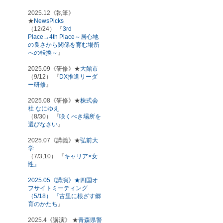
2025.12《執筆》
★
NewsPicks
（12/24） 『
3rd
Place→4th Place～居心地
の良さから関係を育む場所
への転換～
』
2025.09《研修》★
大館市
（9/12） 『
DX推進リーダ
ー研修
』
2025.08《研修》★
株式会
社 なにゆえ
（8/30） 『
咲くべき場所を
選びなさい
』
2025.07《講義》★
弘前大
学
（7/3,10） 『
キャリア×女
性』
2025.05《講演》★四国オ
フサイトミーティング
（5/18） 『
古里に根ざす郷
育のかたち
』
2025.4《講演》 ★
青森県警