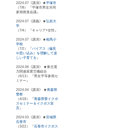
2024.07《講演》★
平塚市
（7/8） 『平塚市男女共同
参画推進会議』
2024.07《講義》★
弘前大
学
（7/4） 『キャリア×女性』
2024.07《講演》★
相馬小
学校
（7/2） 『
バイアス（偏見
や思い込み）を理解して楽
しい子育てを
』
2024.06《講演》 ★東北電
力関連産業労働組合
（6/13） 『男女平等参画セ
ミナー』
2024.04《講演》 ★
青森県
警察
（4/18） 『
青森県警イクボ
スセミナー＆イクボス宣
言
』
2024.03《講演》★
宮城県
石巻市
（3/22） 『
石巻市イクボス