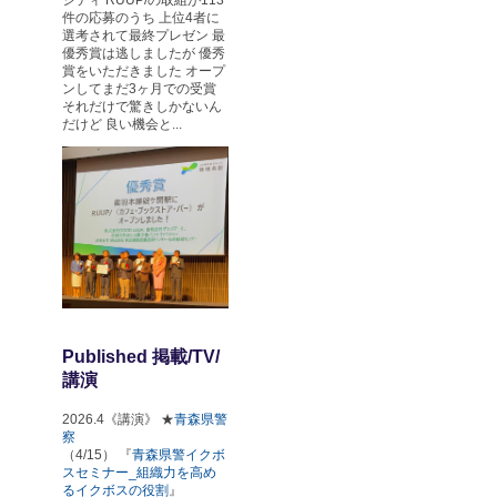
件の応募のうち 上位4者に
選考されて最終プレゼン 最
優秀賞は逃しましたが 優秀
賞をいただきました オープ
ンしてまだ3ヶ月での受賞
それだけで驚きしかないん
だけど 良い機会と...
Published 掲載/TV/
講演
2026.4《講演》 ★
青森県警
察
（4/15） 『
青森県警イクボ
スセミナー_組織力を高め
るイクボスの役割
』