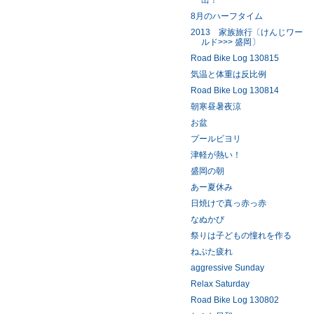
出！
8月のハーフタイム
2013 家族旅行〔けんじワー
ルド>>> 盛岡〕
Road Bike Log 130815
気温と体重は反比例
Road Bike Log 130814
朝寒昼暑夜涼
お盆
プールビヨリ
津軽が熱い！
盛岡の朝
あー夏休み
日焼けで真っ赤っ赤
なぬかび
祭りは子どもの憧れを作る
ねぷた疲れ
aggressive Sunday
Relax Saturday
Road Bike Log 130802