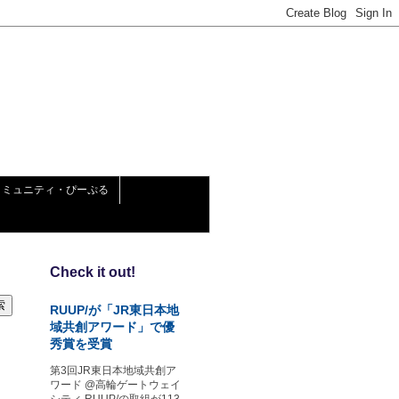
コミュニティ・ぴーぷる
Check it out!
RUUP/が「JR東日本地
域共創アワード」で優
秀賞を受賞
第3回JR東日本地域共創ア
ワード @高輪ゲートウェイ
シティ RUUP/の取組が113