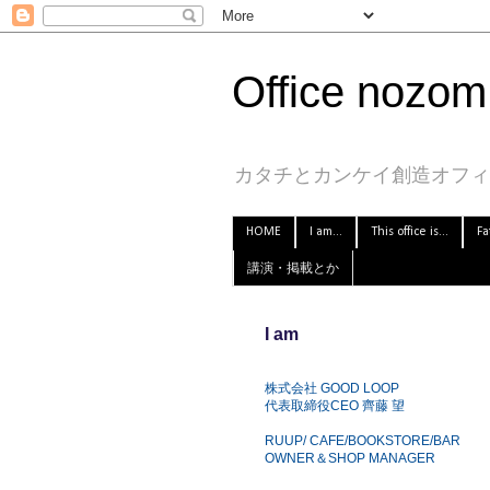
Office nozom.
カタチとカンケイ創造オフィス
HOME
I am...
This office is...
Fa
講演・掲載とか
I am
株式会社 GOOD LOOP
代表取締役CEO 齊藤 望
RUUP/ CAFE/BOOKSTORE/BAR
OWNER＆SHOP MANAGER