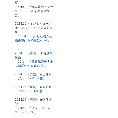
察
（4/15） 『青森県警イクボ
スセミナー＆イクボス宣
言』
2024.11《インタビュー》
★
リクルートワークス研究
所
（11/14） 『
人と組織の意
識改革が自治体DXの推進
力
』
2024.11《講演》 ★
青森県
警察
（11/1） 『
青森県警魅力あ
る職場づくり研修会
』
2024.08《講義》★
山形市
（8/8） 『
PMH研修
』
2024.08《研修》★
大館市
（8/28） 『
DX研修
』
2024.07《講義》★
弘前大
学
（7/18） 『アンコンシャ
ス・バイアス』