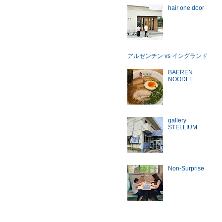
hair one door
アルゼンチン vs イングランド
BAEREN
NOODLE
gallery
STELLIUM
Non-Surprise