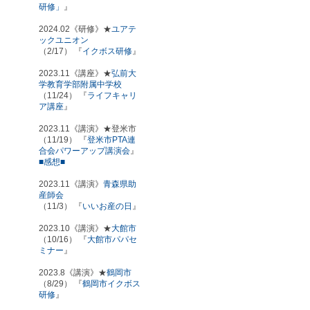
研修」
』
2024.02《研修》★
ユアテ
ックユニオン
（2/17） 『
イクボス研修
』
2023.11《講座》★
弘前大
学教育学部附属中学校
（11/24） 『
ライフキャリ
ア講座
』
2023.11《講演》★登米市
（11/19） 『
登米市PTA連
合会パワーアップ講演会
』
■感想■
2023.11《講演》
青森県助
産師会
（11/3） 『
いいお産の日
』
2023.10《講演》★
大館市
（10/16） 『
大館市パパセ
ミナー
』
2023.8《講演》★
鶴岡市
（8/29） 『
鶴岡市イクボス
研修
』