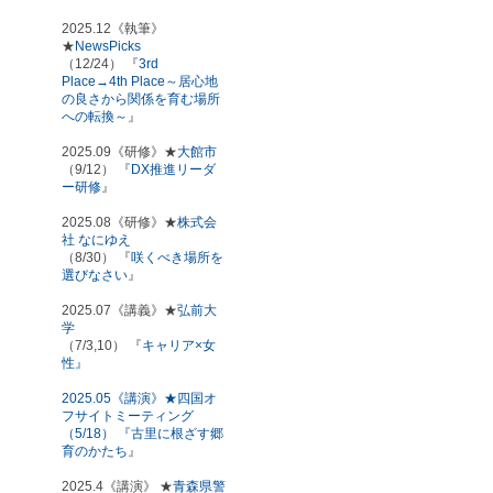
2025.12《執筆》
★
NewsPicks
（12/24） 『
3rd
Place→4th Place～居心地
の良さから関係を育む場所
への転換～
』
2025.09《研修》★
大館市
（9/12） 『
DX推進リーダ
ー研修
』
2025.08《研修》★
株式会
社 なにゆえ
（8/30） 『
咲くべき場所を
選びなさい
』
2025.07《講義》★
弘前大
学
（7/3,10） 『
キャリア×女
性』
2025.05《講演》★四国オ
フサイトミーティング
（5/18） 『
古里に根ざす郷
育のかたち
』
2025.4《講演》 ★
青森県警