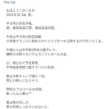
Time
7:22
おはようございます。
2013.8.31 Sat. 雨。
平川市の天気予報。
雨、最高気温27度、最低気温23度。
午前は平川市の防災訓練。
小学校グランドに初めてのヘリコプターが上陸するので行ってくる。
午後からは中学校1年生の親子レク。
隣町の大鰐スタジアムでソフトボール大会。
が、雨なので予定変更。
中学校体育館で親子でバスケ対決。
夜は大鰐キャンプ場に一泊。
雨との戦いになりそう。
BBQとアルコールが武器。
酔ったもん勝ち^^
夜は秋の涼しさ。
寒さ対策しっかりいかないと。