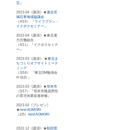
言
』
2023.04《講演》★
連合宮
城石巻地域協議会
（4/15） 『
ライフプラン・
イクボスセミナー
』
2023.04《講演》★東北電
力労働組合
（4/11）『イクボスセミナ
ー』
2023.03《講演》 ★
東北ま
ちづくりオフサイトミーテ
ィング
（3/18） 『東北OM勉強会
in 仙台 』
2023.03《講演》★
登米市
（3/17）『登米市職員男性
の育児休業促進研修』
2023.02《プレゼン》
★
next AOMORI
（2/5）
next AOMORI
2022.12《講演》★
秋田県