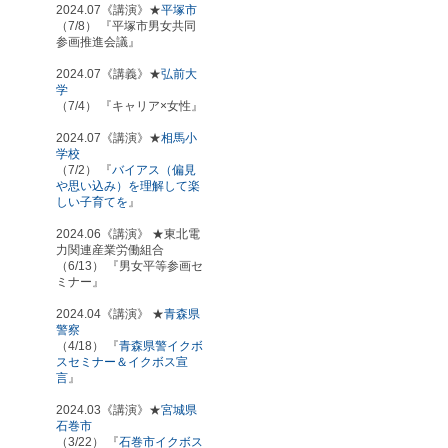
2024.07《講演》★
平塚市
（7/8） 『平塚市男女共同
参画推進会議』
2024.07《講義》★
弘前大
学
（7/4） 『キャリア×女性』
2024.07《講演》★
相馬小
学校
（7/2） 『
バイアス（偏見
や思い込み）を理解して楽
しい子育てを
』
2024.06《講演》 ★東北電
力関連産業労働組合
（6/13） 『男女平等参画セ
ミナー』
2024.04《講演》 ★
青森県
警察
（4/18） 『
青森県警イクボ
スセミナー＆イクボス宣
言
』
2024.03《講演》★
宮城県
石巻市
（3/22） 『
石巻市イクボス