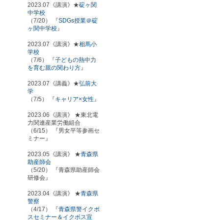
2023.07《講演》★
碇ヶ関
中学校
（7/20） 『
SDGs授業＠碇
ヶ関中学校
』
2023.07《講演》★
相馬小
学校
（7/6） 『
子どもの熱中力
を育む親の関わり方
』
2023.07《講義》★
弘前大
学
（7/5） 『
キャリア×女性
』
2023.06《講演》 ★東北電
力関連産業労働組合
（6/15） 『男女平等参画セ
ミナー』
2023.05《講演》 ★
青森県
助産師会
（5/20） 『青森県助産師会
研修会』
2023.04《講演》 ★
青森県
警察
（4/17） 『
青森県警イクボ
スセミナー＆イクボス宣