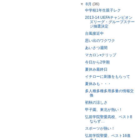
▼
8月
(36)
中学校1年生親子レク
2013‐14 UEFAチャンピオン
ズリーグ・グループステー
ジ抽選決定
台風接近中
思い出のワクワク
あいさつ週間
マカロン•クリップ
今日から2学期
夏休み最終日
イチローに刺激をもらって
夏休みも・・・
多人種多種多用多量の情報交
換
初秋の涼しさ
甲子園、東北が熱い！
弘前学院聖愛高校、ベスト8
ならず…
スポーツが熱い！
弘前学院聖愛、ベスト16進