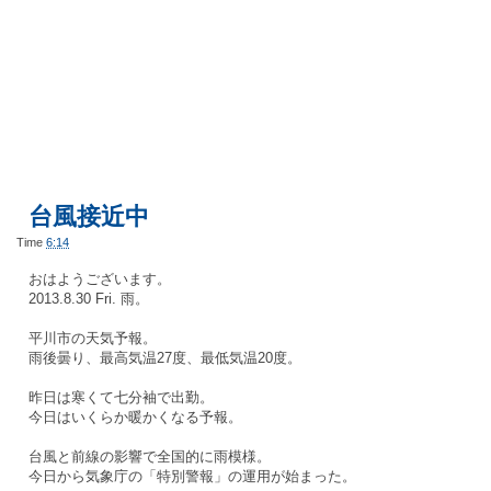
台風接近中
Time
6:14
おはようございます。
2013.8.30 Fri. 雨。
平川市の天気予報。
雨後曇り、最高気温27度、最低気温20度。
昨日は寒くて七分袖で出勤。
今日はいくらか暖かくなる予報。
台風と前線の影響で全国的に雨模様。
今日から気象庁の「特別警報」の運用が始まった。