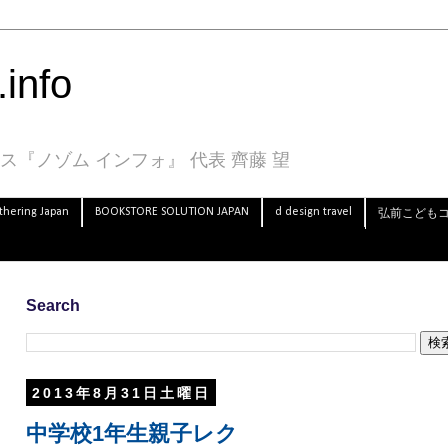
info
『ノゾム インフォ』 代表 齊藤 望
thering Japan
BOOKSTORE SOLUTION JAPAN
d design travel
弘前こども
Search
2013年8月31日土曜日
中学校1年生親子レク