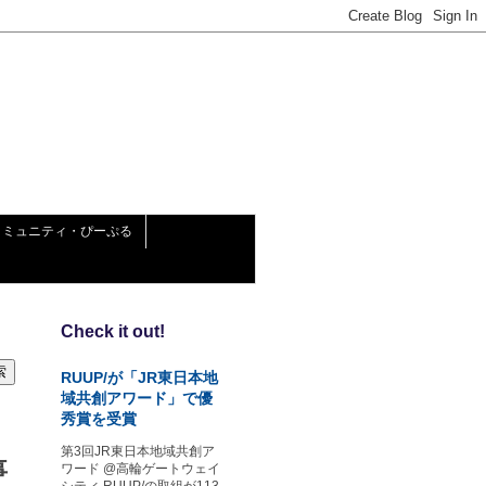
コミュニティ・ぴーぷる
Check it out!
RUUP/が「JR東日本地
域共創アワード」で優
秀賞を受賞
第3回JR東日本地域共創ア
事
ワード @高輪ゲートウェイ
シティ RUUP/の取組が113