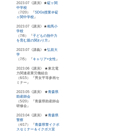
2023.07《講演》★
碇ヶ関
中学校
（7/20） 『
SDGs授業＠碇
ヶ関中学校
』
2023.07《講演》★
相馬小
学校
（7/6） 『
子どもの熱中力
を育む親の関わり方
』
2023.07《講義》★
弘前大
学
（7/5） 『
キャリア×女性
』
2023.06《講演》 ★東北電
力関連産業労働組合
（6/15） 『男女平等参画セ
ミナー』
2023.05《講演》 ★
青森県
助産師会
（5/20） 『青森県助産師会
研修会』
2023.04《講演》 ★
青森県
警察
（4/17） 『
青森県警イクボ
スセミナー＆イクボス宣