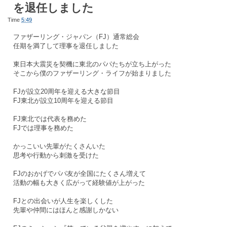
を退任しました
Time
5:49
ファザーリング・ジャパン（FJ）通常総会
任期を満了して理事を退任しました
東日本大震災を契機に東北のパパたちが立ち上がった
そこから僕のファザーリング・ライフが始まりました
FJが設立20周年を迎える大きな節目
FJ東北が設立10周年を迎える節目
FJ東北では代表を務めた
FJでは理事を務めた
かっこいい先輩がたくさんいた
思考や行動から刺激を受けた
FJのおかげでパパ友が全国にたくさん増えて
活動の幅も大きく広がって経験値が上がった
FJとの出会いが人生を楽しくした
先輩や仲間にはほんと感謝しかない