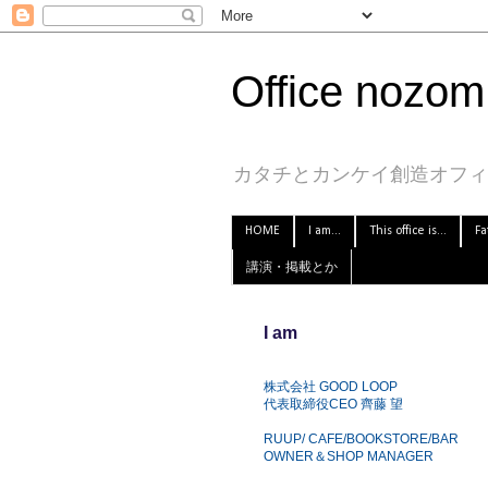
Office nozom.
カタチとカンケイ創造オフィス
HOME
I am...
This office is...
Fa
講演・掲載とか
I am
株式会社 GOOD LOOP
代表取締役CEO 齊藤 望
RUUP/ CAFE/BOOKSTORE/BAR
OWNER＆SHOP MANAGER