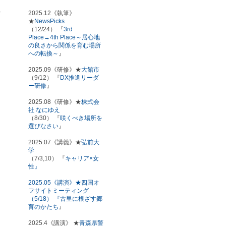
ち
2025.12《執筆》
★
NewsPicks
（12/24） 『
3rd
Place→4th Place～居心地
の良さから関係を育む場所
への転換～
』
2025.09《研修》★
大館市
（9/12） 『
DX推進リーダ
ー研修
』
2025.08《研修》★
株式会
社 なにゆえ
（8/30） 『
咲くべき場所を
選びなさい
』
2025.07《講義》★
弘前大
学
（7/3,10） 『
キャリア×女
性』
2025.05《講演》★四国オ
フサイトミーティング
（5/18） 『
古里に根ざす郷
育のかたち
』
2025.4《講演》 ★
青森県警