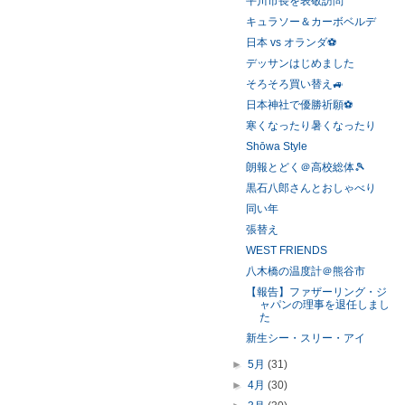
平川市長を表敬訪問
キュラソー＆カーボベルデ
日本 vs オランダ⚽️
デッサンはじめました
そろそろ買い替え🚙
日本神社で優勝祈願⚽️
寒くなったり暑くなったり
Shōwa Style
朗報とどく＠高校総体🎾
黒石八郎さんとおしゃべり
同い年
張替え
WEST FRIENDS
八木橋の温度計＠熊谷市
【報告】ファザーリング・ジ
ャパンの理事を退任しまし
た
新生シー・スリー・アイ
►
5月
(31)
►
4月
(30)