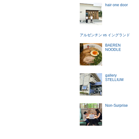
hair one door
アルゼンチン vs イングランド
BAEREN
NOODLE
gallery
STELLIUM
Non-Surprise