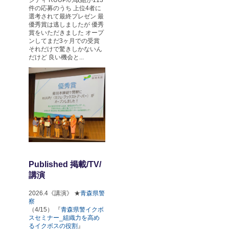
件の応募のうち 上位4者に
選考されて最終プレゼン 最
優秀賞は逃しましたが 優秀
賞をいただきました オープ
ンしてまだ3ヶ月での受賞
それだけで驚きしかないん
だけど 良い機会と...
Published 掲載/TV/
講演
2026.4《講演》 ★
青森県警
察
（4/15） 『
青森県警イクボ
スセミナー_組織力を高め
るイクボスの役割
』