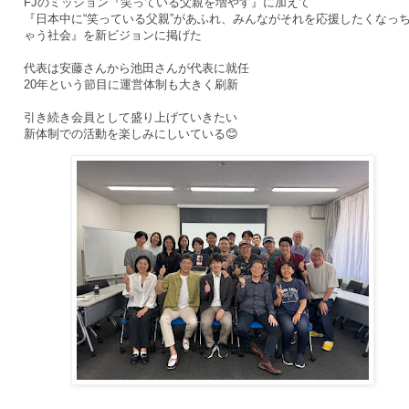
FJのミッション『笑っている父親を増やす』に加えて
『日本中に“笑っている父親”があふれ、みんながそれを応援したくなっ
ゃう社会』を新ビジョンに掲げた
代表は安藤さんから池田さんが代表に就任
20年という節目に運営体制も大きく刷新
引き続き会員として盛り上げていきたい
新体制での活動を楽しみにしいている😊