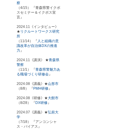
察
（4/15） 『青森県警イクボ
スセミナー＆イクボス宣
言』
2024.11《インタビュー》
★
リクルートワークス研究
所
（11/14） 『
人と組織の意
識改革が自治体DXの推進
力
』
2024.11《講演》 ★
青森県
警察
（11/1） 『
青森県警魅力あ
る職場づくり研修会
』
2024.08《講義》★
山形市
（8/8） 『
PMH研修
』
2024.08《研修》★
大館市
（8/28） 『
DX研修
』
2024.07《講義》★
弘前大
学
（7/18） 『アンコンシャ
ス・バイアス』