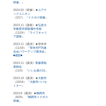
研修」
』
2024.02《研修》★
ユアテ
ックユニオン
（2/17） 『
イクボス研修
』
2023.11《講座》★
弘前大
学教育学部附属中学校
（11/24） 『
ライフキャリ
ア講座
』
2023.11《講演》★登米市
（11/19） 『
登米市PTA連
合会パワーアップ講演会
』
■感想■
2023.11《講演》
青森県助
産師会
（11/3） 『
いいお産の日
』
2023.10《講演》★
大館市
（10/16） 『
大館市パパセ
ミナー
』
2023.8《講演》★
鶴岡市
（8/29） 『
鶴岡市イクボス
研修
』