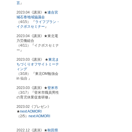
言
』
2023.04《講演》★
連合宮
城石巻地域協議会
（4/15） 『
ライフプラン・
イクボスセミナー
』
2023.04《講演》★東北電
力労働組合
（4/11）『イクボスセミナ
ー』
2023.03《講演》 ★
東北ま
ちづくりオフサイトミーテ
ィング
（3/18） 『東北OM勉強会
in 仙台 』
2023.03《講演》★
登米市
（3/17）『登米市職員男性
の育児休業促進研修』
2023.02《プレゼン》
★
next AOMORI
（2/5）
next AOMORI
2022.12《講演》★
秋田県