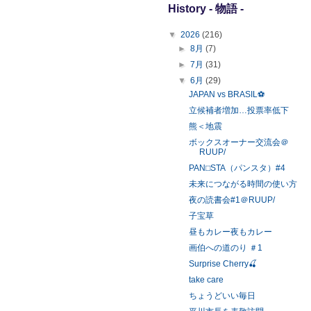
History - 物語 -
▼
2026
(216)
►
8月
(7)
►
7月
(31)
▼
6月
(29)
JAPAN vs BRASIL⚽️
立候補者増加…投票率低下
熊＜地震
ボックスオーナー交流会＠
RUUP/
PAN⬜︎STA（パンスタ）#4
未来につながる時間の使い方
夜の読書会#1＠RUUP/
子宝草
昼もカレー夜もカレー
画伯への道のり ＃1
Surprise Cherry🍒
take care
ちょうどいい毎日